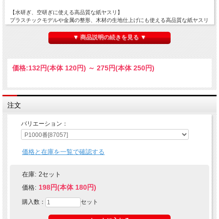
【水研ぎ、空研ぎに使える高品質な紙ヤスリ】
プラスチックモデルや金属の整形、木材の生地仕上げにも使える高品質な紙ヤスリ
です。特殊な表面加工により目詰まりしにくく、粒子の精度が高いため深い傷がつ
きにくいのが特長。裏面に特殊樹脂によるコーティングが施されており、水をつけ
▼ 商品説明の続きを見る ▼
ての水研ぎにも使用できます。(番手の数字が大きくなるほど目が細かくなります)
◇バリエーションがあります。ご希望の商品を選択してご注文ください。
価格:
132円
(本体 120円)
～
275円
(本体 250円)
注文
バリエーション：
価格と在庫を一覧で確認する
在庫:
2セット
198円(本体 180円)
価格:
購入数：
セット