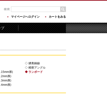
マイページへログイン
カートをみる
ップ
◇ 燐青銅線
◇ 精密アングル
.15mm厚)
◆ ランボード
.2mm厚)
.3mm厚)
.4mm厚)