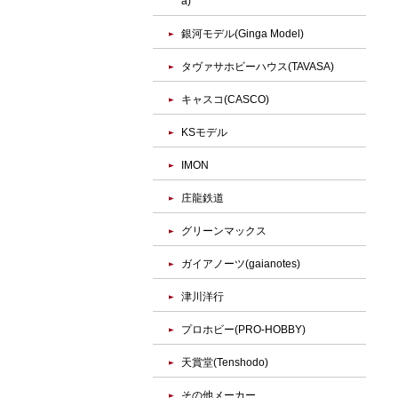
a)
銀河モデル(Ginga Model)
タヴァサホビーハウス(TAVASA)
キャスコ(CASCO)
KSモデル
IMON
庄龍鉄道
グリーンマックス
ガイアノーツ(gaianotes)
津川洋行
プロホビー(PRO-HOBBY)
天賞堂(Tenshodo)
その他メーカー