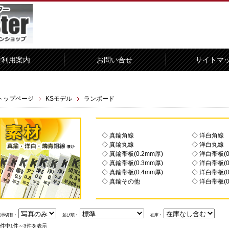
ご利用案内
お問い合せ
サイトマ
トップページ
KSモデル
ランボード
◇ 真鍮角線
◇ 洋白角線
◇ 真鍮丸線
◇ 洋白丸線
◇ 真鍮帯板(0.2mm厚)
◇ 洋白帯板(0
◇ 真鍮帯板(0.3mm厚)
◇ 洋白帯板(0
◇ 真鍮帯板(0.4mm厚)
◇ 洋白帯板(0
◇ 真鍮その他
◇ 洋白帯板(0
表示切替：
並び順：
在庫：
3件中1件～3件を表示