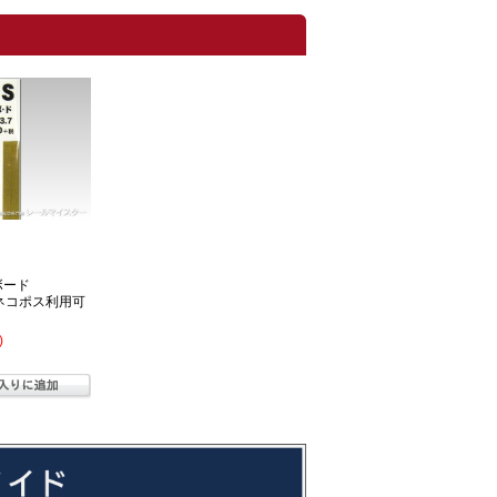
ボード
0【ネコポス利用可
)