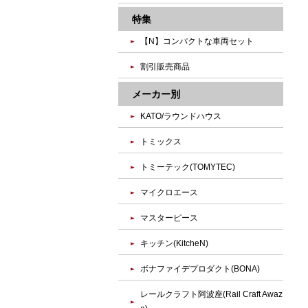
特集
【N】コンパクトな車両セット
割引販売商品
メーカー別
KATO/ラウンドハウス
トミックス
トミーテック(TOMYTEC)
マイクロエース
マスターピース
キッチン(KitcheN)
ボナファイデプロダクト(BONA)
レールクラフト阿波座(Rail Craft Awaz