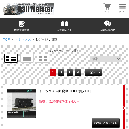
TOP
>
トミックス
>
Nゲージ：貨車
1 / 4ページ
（全73件）
1
2
3
4
次へ
トミックス 国鉄貨車ヨ6000形[2711]
価格： 2,640円(本体 2,400円)