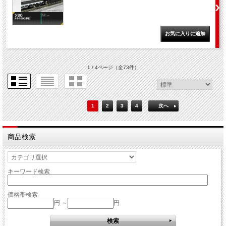
1 / 4ページ
（全73件）
1
2
3
4
次へ
商品検索
キーワード検索
価格帯検索
円 ～
円