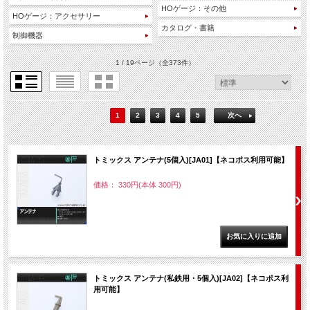
HOゲージ：その他
HOゲージ：アクセサリー
カタログ・書籍
制御機器
1 / 19ページ
（全373件）
1
2
3
4
5
次へ
トミックス アンテナ(5個入)[JA01]【ネコポス利用可能】
価格： 330円(本体 300円)
トミックス アンテナ(私鉄用・5個入)[JA02]【ネコポス利
用可能】