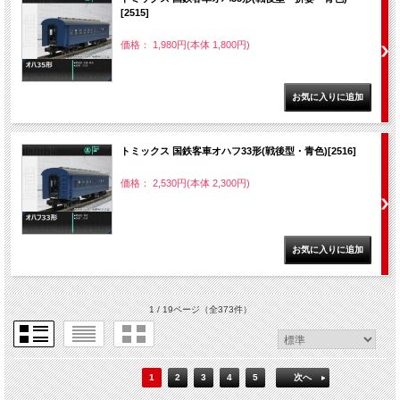
[2515]
価格： 1,980円(本体 1,800円)
トミックス 国鉄客車オハフ33形(戦後型・青色)[2516]
価格： 2,530円(本体 2,300円)
1 / 19ページ
（全373件）
1
2
3
4
5
次へ