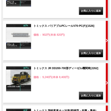
トミックス バリアブルPCレールV70-PC(F)[1526]
価格： 902円(本体 820円)
トミックス JR DD200-700形ディーゼル機関車[2262]
価格： 9,240円(本体 8,400円)
トミックス 国鉄客車オハ35形(戦後型・折妻・青色)