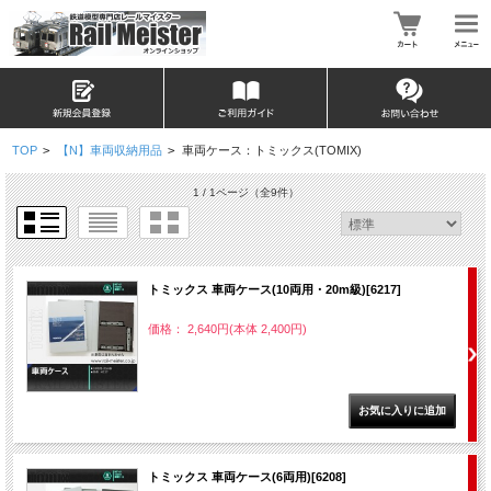
TOP
>
【N】車両収納用品
>
車両ケース：トミックス(TOMIX)
1 / 1ページ
（全9件）
トミックス 車両ケース(10両用・20m級)[6217]
価格： 2,640円(本体 2,400円)
トミックス 車両ケース(6両用)[6208]