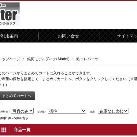
ご利用案内
お問い合せ
サイトマ
トップページ
銀河モデル(Ginga Model)
鉄コレパーツ
このページからまとめてカートに入れることができます。
ご希望の個数を指定して「まとめてカートへ」ボタンをクリックしてください（※
ます）。
表示切替：
並び順：
在庫：
5件中1件～5件を表示
商品一覧