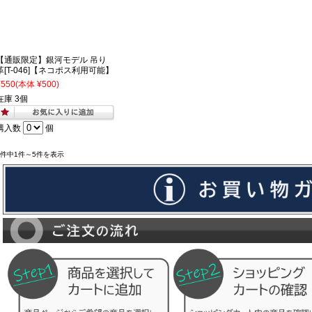
【通販限定】銀河モデル 吊り
革[T-046]【ネコポス利用可能】
¥550
(本体 ¥500)
在庫 3個
購入数
個
5件中1件～5件を表示