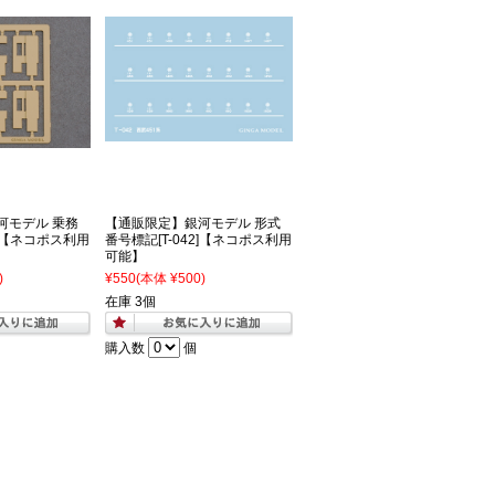
河モデル 乗務
【通販限定】銀河モデル 形式
9]【ネコポス利用
番号標記[T-042]【ネコポス利用
可能】
)
¥550
(本体 ¥500)
在庫 3個
購入数
個