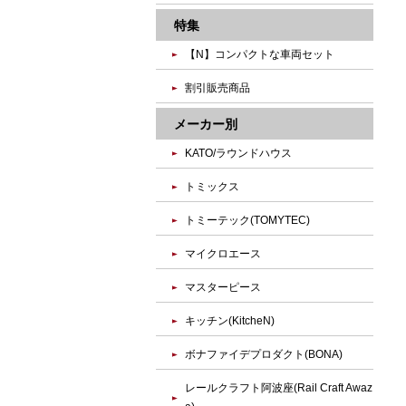
特集
【N】コンパクトな車両セット
割引販売商品
メーカー別
KATO/ラウンドハウス
トミックス
トミーテック(TOMYTEC)
マイクロエース
マスターピース
キッチン(KitcheN)
ボナファイデプロダクト(BONA)
レールクラフト阿波座(Rail Craft Awaz