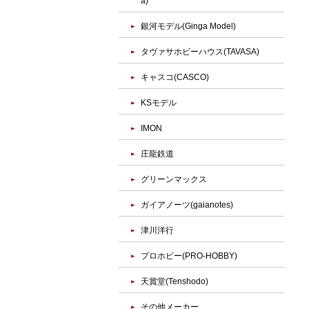
a)
銀河モデル(Ginga Model)
タヴァサホビーハウス(TAVASA)
キャスコ(CASCO)
KSモデル
IMON
庄龍鉄道
グリーンマックス
ガイアノーツ(gaianotes)
津川洋行
プロホビー(PRO-HOBBY)
天賞堂(Tenshodo)
その他メーカー