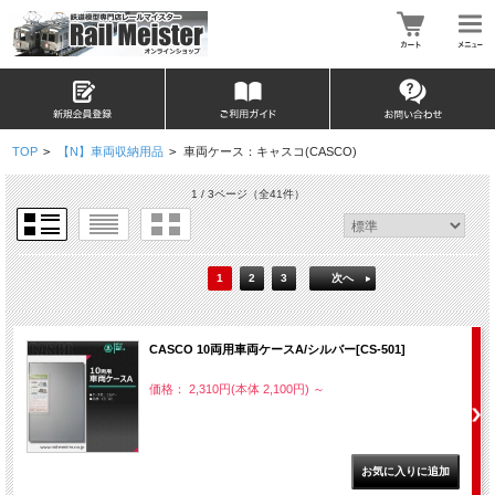
TOP
>
【N】車両収納用品
>
車両ケース：キャスコ(CASCO)
1 / 3ページ
（全41件）
1
2
3
次へ
CASCO 10両用車両ケースA/シルバー[CS-501]
価格： 2,310円(本体 2,100円)
～