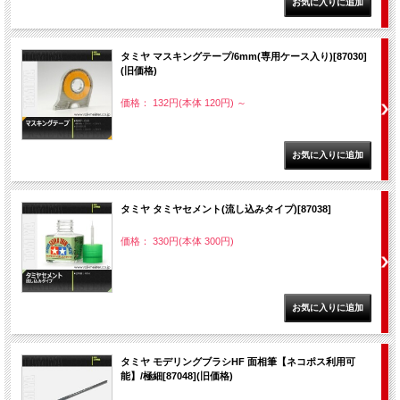
タミヤ マスキングテープ/6mm(専用ケース入り)[87030]
(旧価格)
価格： 132円(本体 120円)
～
タミヤ タミヤセメント(流し込みタイプ)[87038]
価格： 330円(本体 300円)
タミヤ モデリングブラシHF 面相筆【ネコポス利用可
能】/極細[87048](旧価格)