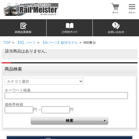
TOP
>
【N】パーツ
>
【Nパーツ】銀河モデル
>
900番台
該当商品はありません。
商品検索
キーワード検索
価格帯検索
円 ～
円