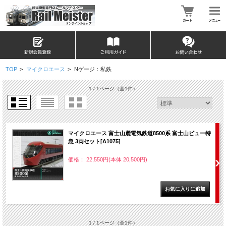
TOP
>
マイクロエース
>
Nゲージ：私鉄
1 / 1ページ
（全1件）
マイクロエース 富士山麓電気鉄道8500系 富士山ビュー特
急 3両セット[A1075]
価格： 22,550円(本体 20,500円)
1 / 1ページ
（全1件）