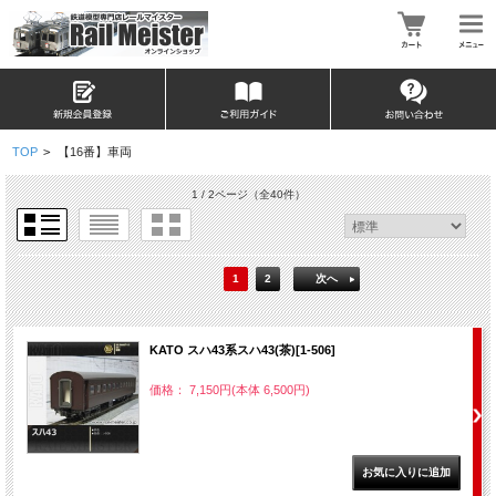
TOP
>
【16番】車両
1 / 2ページ
（全40件）
1
2
次へ
KATO スハ43系スハ43(茶)[1-506]
価格： 7,150円(本体 6,500円)