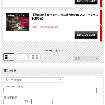
【通販限定】銀河モデル 形式番号標記[N-760]【ネコポス
利用可能】
価格： 330円(本体 300円)
1 / 1ページ
（全9件）
商品検索
キーワード検索
価格帯検索
円 ～
円