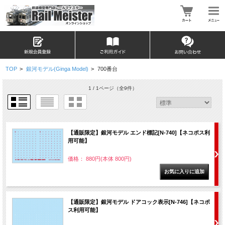
TOP
>
銀河モデル(Ginga Model)
>
700番台
1 / 1ページ
（全9件）
【通販限定】銀河モデル エンド標記[N-740]【ネコポス利
用可能】
価格： 880円(本体 800円)
【通販限定】銀河モデル ドアコック表示[N-746]【ネコポ
ス利用可能】