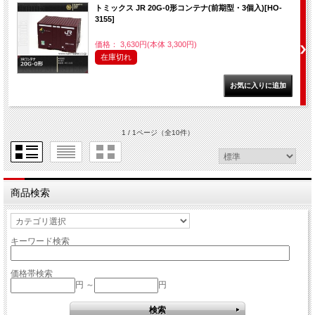
トミックス JR 20G-0形コンテナ(前期型・3個入)[HO-
3155]
価格： 3,630円(本体 3,300円)
在庫切れ
1 / 1ページ
（全10件）
商品検索
キーワード検索
価格帯検索
円 ～
円