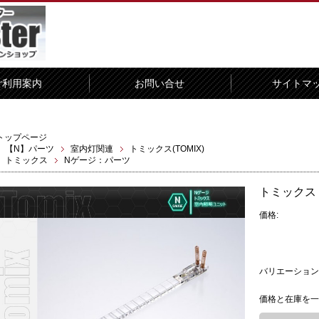
ご利用案内
お問い合せ
サイトマ
トップページ
【N】パーツ
室内灯関連
トミックス(TOMIX)
トミックス
Nゲージ：パーツ
トミックス
価格:
バリエーション
価格と在庫を一