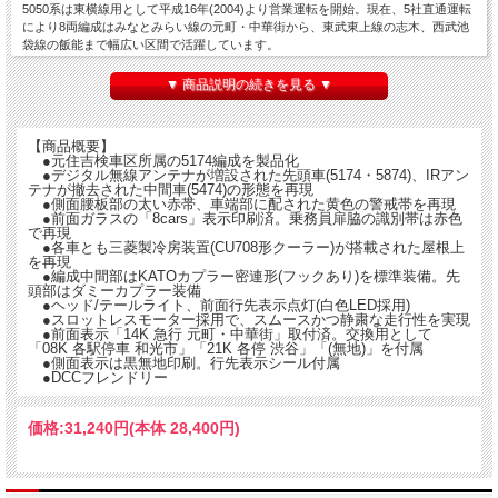
5050系は東横線用として平成16年(2004)より営業運転を開始。現在、5社直通運転
により8両編成はみなとみらい線の元町・中華街から、東武東上線の志木、西武池
袋線の飯能まで幅広い区間で活躍しています。
▼ 商品説明の続きを見る ▼
【商品概要】
●元住吉検車区所属の5174編成を製品化
●デジタル無線アンテナが増設された先頭車(5174・5874)、IRアン
テナが撤去された中間車(5474)の形態を再現
●側面腰板部の太い赤帯、車端部に配された黄色の警戒帯を再現
●前面ガラスの「8cars」表示印刷済。乗務員扉脇の識別帯は赤色
で再現
●各車とも三菱製冷房装置(CU708形クーラー)が搭載された屋根上
を再現
●編成中間部はKATOカプラー密連形(フックあり)を標準装備。先
頭部はダミーカプラー装備
●ヘッド/テールライト、前面行先表示点灯(白色LED採用)
●スロットレスモーター採用で、スムースかつ静粛な走行性を実現
●前面表示「14K 急行 元町・中華街」取付済。交換用として
「08K 各駅停車 和光市」「21K 各停 渋谷」「(無地)」を付属
●側面表示は黒無地印刷。行先表示シール付属
●DCCフレンドリー
価格:
31,240円
(本体 28,400円)