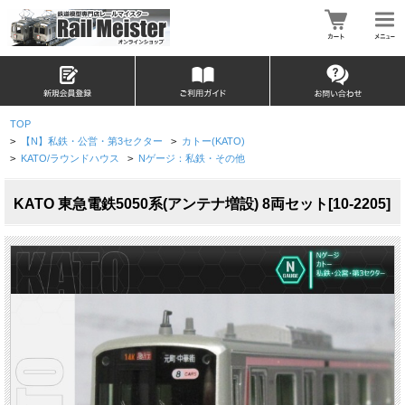
TOP
>
【N】私鉄・公営・第3セクター
>
カトー(KATO)
>
KATO/ラウンドハウス
>
Nゲージ：私鉄・その他
KATO 東急電鉄5050系(アンテナ増設) 8両セット[10-2205]