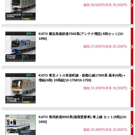
価格:38,500円(本体 35,000円)
KATO 横浜高速鉄道Y500系(アンテナ増設) 8両セット[10-
1996]
価格:27,830円(本体 25,300円)
KATO 東京メトロ有楽町線・副都心線17000系 基本(6両)＋
増結(4両) 10両組[10-1758/10-1759]
価格:33,330円(本体 30,300円)
KATO 東武鉄道8000系(後期更新車) 東上線 セット(8両)[10-
1650]
価格:29,480円(本体 26,800円)