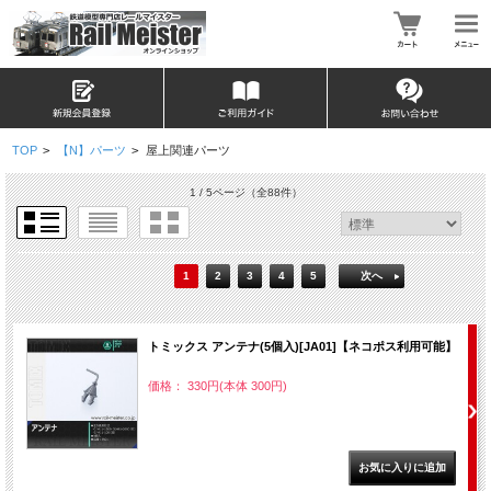
TOP
>
【N】パーツ
>
屋上関連パーツ
1 / 5ページ
（全88件）
1
2
3
4
5
次へ
トミックス アンテナ(5個入)[JA01]【ネコポス利用可能】
価格： 330円(本体 300円)