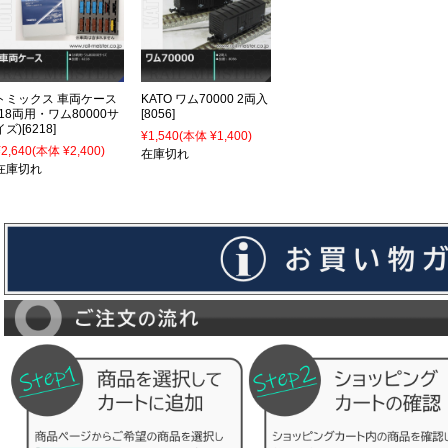
トミックス 車両ケース
KATO ワム70000 2両入
(18両用・ワム80000サ
[8056]
イズ)[6218]
¥1,540
(本体 ¥1,400)
¥2,640
(本体 ¥2,400)
在庫切れ
在庫切れ