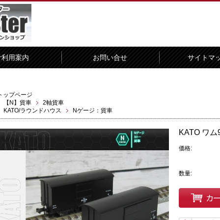
ご利用案内
お問い合せ
サイトマ
トップページ
【N】貨車
2軸貨車
KATO/ラウンドハウス
Nゲージ：貨車
KATO ワム9
価格:
数量: