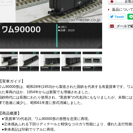
返品につい
【実車ガイド】
ワム90000形は、昭和28年(1953)から製造された国鉄を代表する有蓋貨車です。ワ
れた車両のほか、1954年からは新製でも増備されました。
国鉄時代には長期にわたり使用され、"黒貨車"の代名詞にもなりましたが、末期には
響で急速に減少し、昭和61年度に形式消滅しました。
【商品概要】
●"黒貨車"の代名詞、ワム90000形の形態を忠実に再現。
●立体感あふれる下回りディテールと軽快なコロガリ性能により、優れた走行性能
●車体表記は印刷でリアルに再現。