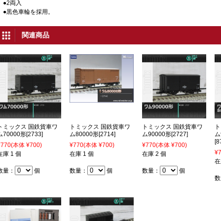
●2両入
●黒色車輪を採用。
関連商品
トミックス 国鉄貨車ワ
トミックス 国鉄貨車ワ
トミックス 国鉄貨車ワ
ト
ム70000形[2733]
ム80000形[2714]
ム90000形[2727]
ム
[8
¥770
(本体 ¥700)
¥770
(本体 ¥700)
¥770
(本体 ¥700)
¥
在庫 1 個
在庫 1 個
在庫 2 個
在
数量：
個
数量：
個
数量：
個
数