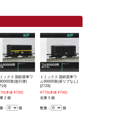
ミックス 国鉄貨車ワ
トミックス 国鉄貨車ワ
90000形(急行便)
ム90000形(扉リブなし)
719]
[2728]
770
(本体 ¥700)
¥770
(本体 ¥700)
庫 2 個
在庫 3 個
量：
個
数量：
個