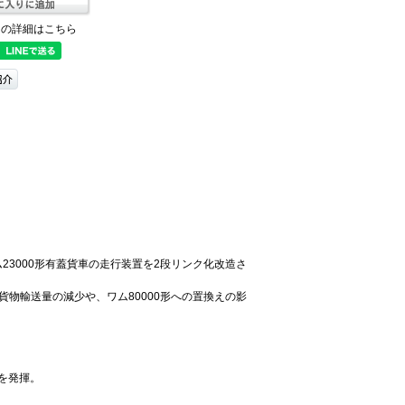
ての詳細はこちら
ム23000形有蓋貨車の走行装置を2段リンク化改造さ
貨物輸送量の減少や、ワム80000形への置換えの影
を発揮。