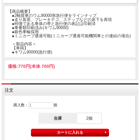
【商品概要】
●2軸貨車のワム90000形急行便をラインナップ
●走り装置、ブレーキテコ、ステップなどの床下を再現
●特徴である車体の帯と急行便の表記は印刷済
●車番類印刷済み(キワム90000)
●銀色車輪採用
●ミニカーブ通過可能(ミニカーブ通過可能機関車との連結の場合)
＜製品内容＞
【車両】
●キワム90000(急行便)
価格:
770円
(本体 700円)
注文
購入数：
個
在庫
2個