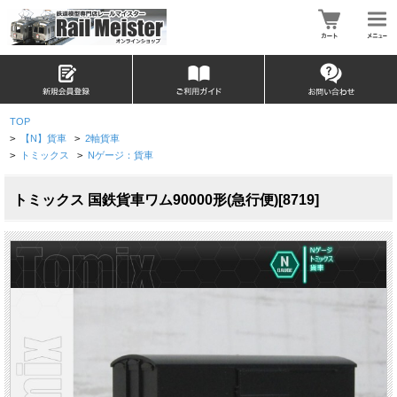
TOP
>
【N】貨車
>
2軸貨車
>
トミックス
>
Nゲージ：貨車
トミックス 国鉄貨車ワム90000形(急行便)[8719]