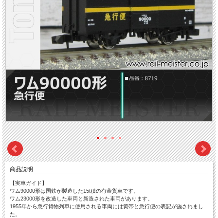
商品説明
【実車ガイド】
ワム90000形は国鉄が製造した15t積の有蓋貨車です。
ワム23000形を改造した車両と新造された車両があります。
1955年から急行貨物列車に使用される車両には黄帯と急行便の表記が施されまし
た。