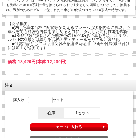
12ftコンテナを5個・20ftコンテナを3個積載可能な汎用コンテナ貨車で、JR移行後
も後継のコキ100系列に置き換えられるまで主力として活躍していました。換装さ
れ、識別のためにグレーに塗られた台車がJR化後のコキ50000形式の特徴です。
【商品概要】
●抜けた車体台枠に配管等が見えるフレーム形状を的確に再現。空
車状態でも精密な外観を楽しめると共に、安定した走行性能を確保
●JR移行後に換装された明灰色のTR223G形台車を再現。オリジナ
ルのTR223形とは異なる台枠のディティールをリアルに製品化
●付属部品としてコキ用反射板を編成両端用に2両分付属(取り付け
には加工が必要です)
価格:
13,420円
(本体 12,200円)
注文
購入数：
セット
在庫
1セット