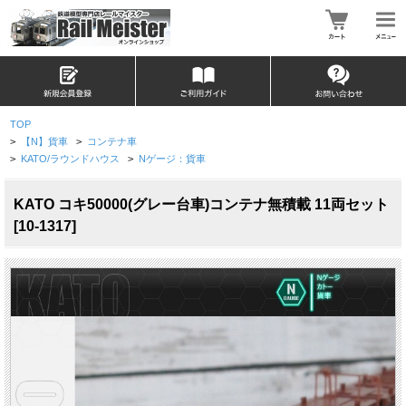
TOP
>
【N】貨車
>
コンテナ車
>
KATO/ラウンドハウス
>
Nゲージ：貨車
KATO コキ50000(グレー台車)コンテナ無積載 11両セット
[10-1317]