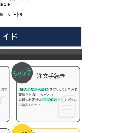
庫 1 個
量：
個