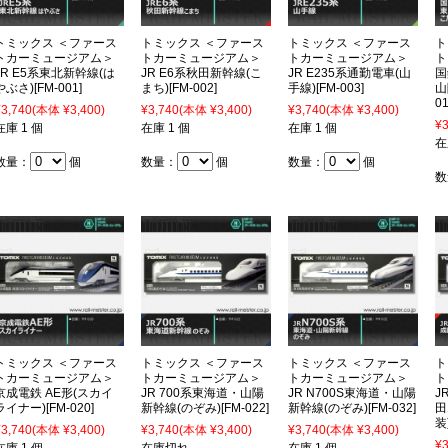
トミックス ＜ファース
トミックス ＜ファース
トミックス ＜ファース
ト
トカーミュージアム＞
トカーミュージアム＞
トカーミュージアム＞
ト
JR E5系東北新幹線(は
JR E6系秋田新幹線(こ
JR E235系通勤電車(山
国
やぶさ)[FM-001]
まち)[FM-002]
手線)[FM-003]
山
01
¥3,740
(本体 ¥3,400)
¥3,740
(本体 ¥3,400)
¥3,740
(本体 ¥3,400)
¥3
在庫 1 個
在庫 1 個
在庫 1 個
在
数量：
個
数量：
個
数量：
個
数
トミックス ＜ファース
トミックス ＜ファース
トミックス ＜ファース
ト
トカーミュージアム＞
トカーミュージアム＞
トカーミュージアム＞
ト
京成電鉄 AE形(スカイ
JR 700系東海道・山陽
JR N700S東海道・山陽
J
ライナー)[FM-020]
新幹線(のぞみ)[FM-022]
新幹線(のぞみ)[FM-032]
田
装)
¥3,740
(本体 ¥3,400)
¥3,740
(本体 ¥3,400)
¥3,740
(本体 ¥3,400)
¥3