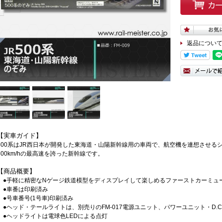
返品につい
【実車ガイド】
500系はJR西日本が開発した東海道・山陽新幹線用の車両で、航空機を連想させる
300km/hの最高速を誇った新幹線です。
【商品概要】
●手軽に精密なNゲージ鉄道模型をディスプレイして楽しめるファーストカーミュ
●車番は印刷済み
●号車番号(1号車)印刷済み
●ヘッド・テールライトは、別売りのFM-017電源ユニット、パワーユニット・D.
●ヘッドライトは電球色LEDによる点灯