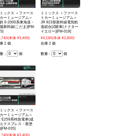
ミックス ＜ファース
トミックス ＜ファース
カーミュージアム＞
トカーミュージアム＞
鉄 0-2000系東海道・
JR 923形新幹線電気軌
陽新幹線(こだま)[FM-
道総合試験車(ドクター
5]
イエロー)[FM-018]
,740
(本体 ¥3,400)
¥4,180
(本体 ¥3,800)
庫 2 個
在庫 2 個
量：
個
数量：
個
ミックス ＜ファース
カーミュージアム＞
R E259系特急電車(成
エクスプレス・新塗
[FM-035]
,740
(本体 ¥3,400)