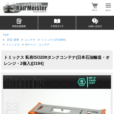
TOP
>
【N】貨車
>
コンテナ
>
トミックス(TOMIX)
>
トミックス
>
Nゲージ：コンテナ
トミックス 私有ISO20ftタンクコンテナ(日本石油輸送・オ
レンジ・2個入)[3194]