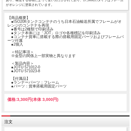
あり、輸送する容積によって使い分けがされており、17,500Lのタイプはフレーム
がオレンジに塗装されています。
【商品概要】
●ISO20ftタンクコンテナのうち日本石油輸送所属でフレームがオ
レンジのコンテナを再現
●番号は2種類で印刷済み
●タンク本体には「JOT」ロゴや各種標記を印刷済み
●コンテナ貨車に搭載する際の搭載用固定パーツおよびフレームパ
ーツ付属
●2個入
＜特記事項＞
※金型の関係上一部実物と異なります
＜製品内容＞
●JOTU 571012-0
●JOTU 571023-8
【付属品】
●ランナーパーツ：フレーム
●パーツ：貨車搭載用固定パーツ
価格:
3,300円
(本体 3,000円)
注文