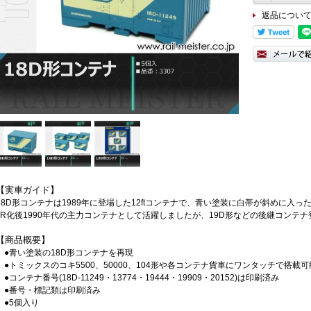
返品につい
【実車ガイド】
18D形コンテナは1989年に登場した12ftコンテナで、青い塗装に白帯が斜めに入
JR化後1990年代の主力コンテナとして活躍しましたが、19D形などの後継コンテナ
【商品概要】
●青い塗装の18D形コンテナを再現
●トミックスのコキ5500、50000、104形や各コンテナ貨車にワンタッチで搭載可
●コンテナ番号(18D-11249・13774・19444・19909・20152)は印刷済み
●番号・標記類は印刷済み
●5個入り