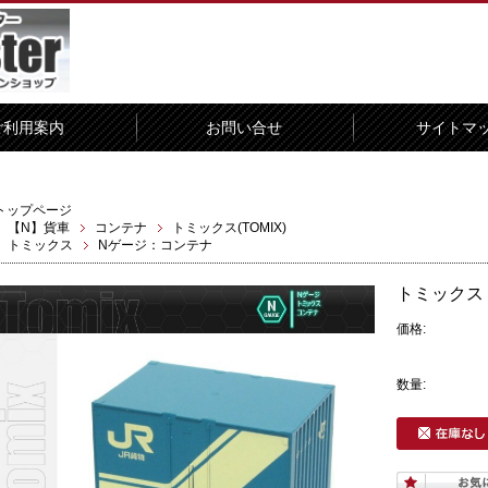
ご利用案内
お問い合せ
サイトマ
トップページ
【N】貨車
コンテナ
トミックス(TOMIX)
トミックス
Nゲージ：コンテナ
トミックス J
価格:
数量: