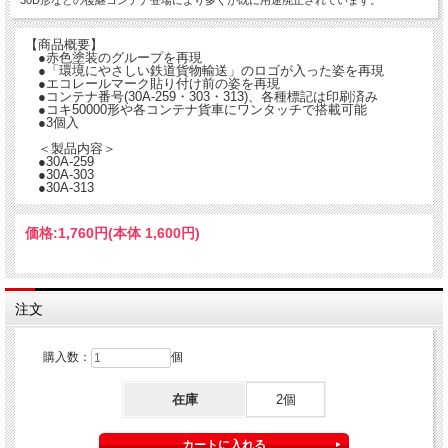
30D形などの後継コンテナ登場により多くが既に用途廃止されています。
【商品概要】
●赤色塗装のグループを再現
●「環境にやさしい鉄道貨物輸送」のロゴが入った姿を再現
●エコレールマーク貼り付け前の姿を再現
●コンテナ番号(30A-259・303・313)、各種標記は印刷済み
●コキ50000形や各コンテナ貨車にワンタッチで搭載可能
●3個入
＜製品内容＞
●30A-259
●30A-303
●30A-313
価格:
1,760円
(本体 1,600円)
注文
購入数：
個
在庫
2個