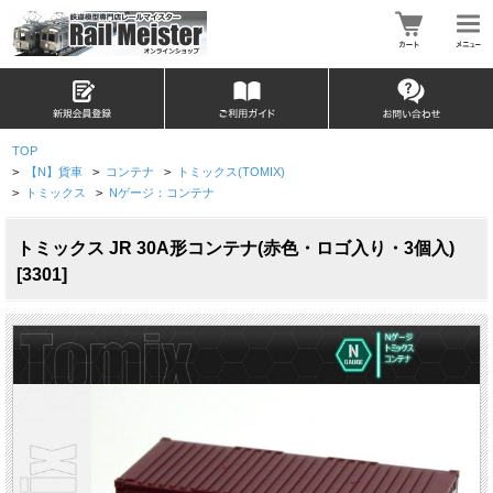
TOP
>
【N】貨車
>
コンテナ
>
トミックス(TOMIX)
>
トミックス
>
Nゲージ：コンテナ
トミックス JR 30A形コンテナ(赤色・ロゴ入り・3個入)
[3301]