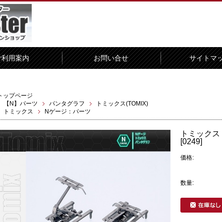
ご利用案内
お問い合せ
サイトマ
トップページ
【N】パーツ
パンタグラフ
トミックス(TOMIX)
トミックス
Nゲージ：パーツ
トミックス P
[0249]
価格:
数量: