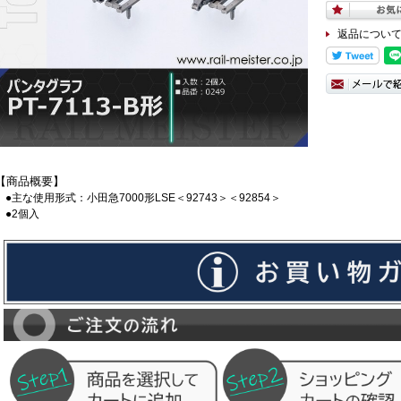
返品につい
【商品概要】
●主な使用形式：小田急7000形LSE＜92743＞＜92854＞
●2個入