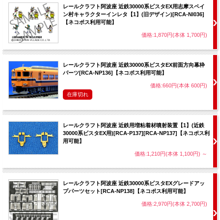
レールクラフト阿波座 近鉄30000系ビスタEX用志摩スペイ
ン村キャラクターインレタ【1】(旧デザイン)[RCA-NI036]
【ネコポス利用可能】
価格:1,870円(本体 1,700円)
レールクラフト阿波座 近鉄30000系ビスタEX前面方向幕枠
パーツ[RCA-NP136]【ネコポス利用可能】
価格:660円(本体 600円)
在庫切れ
レールクラフト阿波座 近鉄用増粘着材噴射装置【1】(近鉄
30000系ビスタEX用)[RCA-P137][RCA-NP137]【ネコポス利
用可能】
価格:1,210円(本体 1,100円)
～
レールクラフト阿波座 近鉄30000系ビスタEXグレードアッ
プパーツセット[RCA-NP138]【ネコポス利用可能】
価格:2,970円(本体 2,700円)