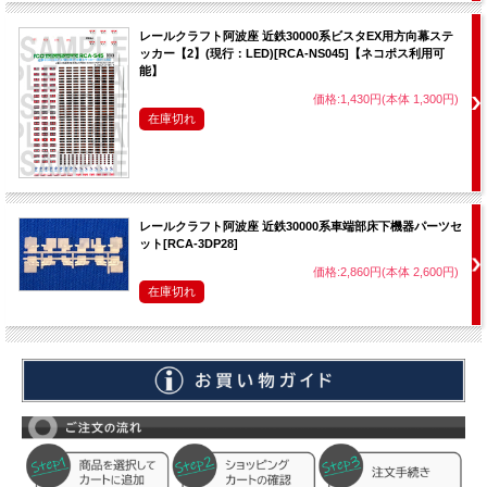
レールクラフト阿波座 近鉄30000系ビスタEX用方向幕ステ
ッカー【2】(現行：LED)[RCA-NS045]【ネコポス利用可
能】
価格:1,430円(本体 1,300円)
在庫切れ
レールクラフト阿波座 近鉄30000系車端部床下機器パーツセ
ット[RCA-3DP28]
価格:2,860円(本体 2,600円)
在庫切れ