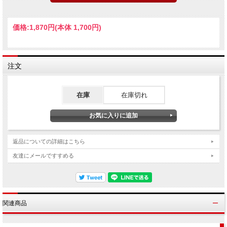
乗降ドア横に貼られている広告などを収録したアクセサリーステッカーを同梱。
【2】はB更新後の姿である新デザイン用です。
※登場時の姿を再現する場合は【1】(旧デザイン用)をご利用ください。
価格:
1,870円
(本体 1,700円)
【内容】
・インレタ1枚(1編成＋予備分収録)
・ステッカー1枚(乗降ドア横広告など収録)
注文
【別途必要品】
・[完成品]TOMIX製 品番92598 近畿日本鉄道30000系ビスタEXセット
在庫
在庫切れ
※価格変更に伴い、品番、JANコードが変更されています
返品についての詳細はこちら
友達にメールですすめる
関連商品