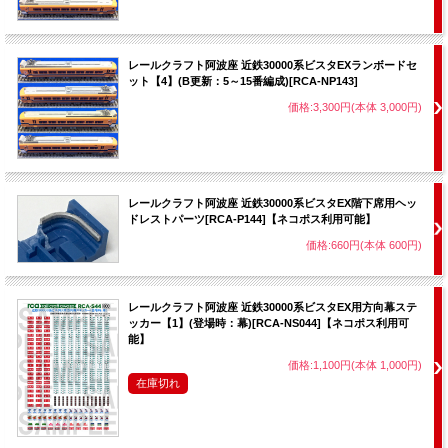
レールクラフト阿波座 近鉄30000系ビスタEXランボードセ
ット【4】(B更新：5～15番編成)[RCA-NP143]
価格:3,300円(本体 3,000円)
レールクラフト阿波座 近鉄30000系ビスタEX階下席用ヘッ
ドレストパーツ[RCA-P144]【ネコポス利用可能】
価格:660円(本体 600円)
レールクラフト阿波座 近鉄30000系ビスタEX用方向幕ステ
ッカー【1】(登場時：幕)[RCA-NS044]【ネコポス利用可
能】
価格:1,100円(本体 1,000円)
在庫切れ