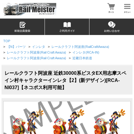
TOP
>
【N】パーツ
>
インレタ
>
レールクラフト阿波座(RailCraftAwaza)
>
レールクラフト阿波座(Rail Craft Awaza)
>
インレタ(RCA-IN)
>
レールクラフト阿波座(Rail Craft Awaza)
>
近畿日本鉄道
レールクラフト阿波座 近鉄30000系ビスタEX用志摩スペ
イン村キャラクターインレタ【2】(新デザイン)[RCA-
NI037]【ネコポス利用可能】