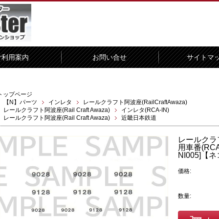
ご利用案内
お問い合せ
サイトマ
トップページ
【N】パーツ
インレタ
レールクラフト阿波座(RailCraftAwaza)
レールクラフト阿波座(Rail Craft Awaza)
インレタ(RCA-IN)
レールクラフト阿波座(Rail Craft Awaza)
近畿日本鉄道
レールクラフ
用車番(RC
NI005]
価格:
数量: