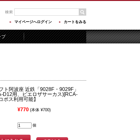
マイページへログイン
カートをみる
ップ
ト阿波座 近鉄「9028F・9029F」
A-D12用、ピエロザサーカス)[RCA-
【ネコポス利用可能】
¥770
(本体 ¥700)
個