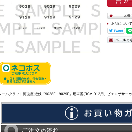
返品につい
レールクラフト阿波座 近鉄「9028F・9029F」用車番(RCA-D12用、ピエロザサーカス)[