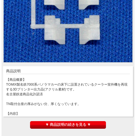
商品説明
【商品概要】
TOMIX製名鉄7000系パノラマカーの床下に設置されているクーラー室外機を再現
する3Dプリンター出力品(アクリル素材)です。
名古屋鉄道商品化許諾済
TN取付台座の厚みがない分、厚くなっています。
【内容】
1編成分(左右各2個)
▼ 商品説明の続きを見る ▼