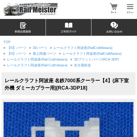
TOP
>
【N】パーツ
>
3Dパーツ
>
レールクラフト阿波座(RailCraftAwaza)
>
【N】パーツ
>
屋上関連パーツ
>
レールクラフト阿波座(RailCraftAwaza)
>
レールクラフト阿波座(Rail Craft Awaza)
>
3Dプリントパーツ(RCA-3DP)
>
レールクラフト阿波座(Rail Craft Awaza)
>
名古屋鉄道
レールクラフト阿波座 名鉄7000系クーラー【4】(床下室
外機 ダミーカプラー用)[RCA-3DP18]