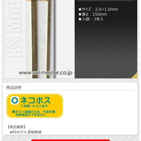
商品説明
【商品概要】
●KSモデル 真鍮角線
●サイズ：2.0×1.0mm