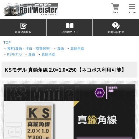
TOP
>
素材(真鍮・洋白・燐青銅等)
>
真鍮
>
真鍮角線
>
KSモデル
>
真鍮
>
真鍮角線
KSモデル 真鍮角線 2.0×1.0×250【ネコポス利用可能】