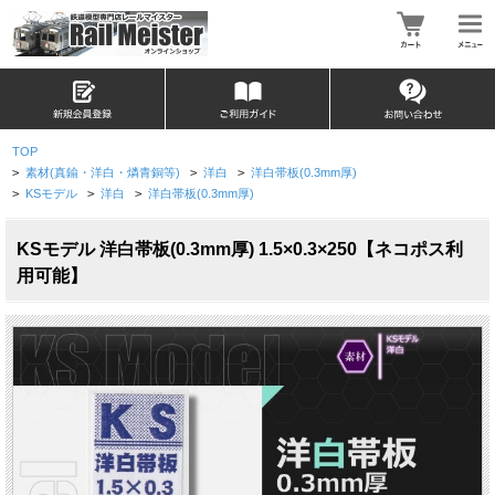
TOP
>
素材(真鍮・洋白・燐青銅等)
>
洋白
>
洋白帯板(0.3mm厚)
>
KSモデル
>
洋白
>
洋白帯板(0.3mm厚)
KSモデル 洋白帯板(0.3mm厚) 1.5×0.3×250【ネコポス利
用可能】