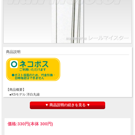
商品説明
【商品概要】
●KSモデル 洋白丸線
●直径：0.4mm
●長さ：250mm
▼ 商品説明の続きを見る ▼
●入数：6本入
価格:
330円
(本体 300円)