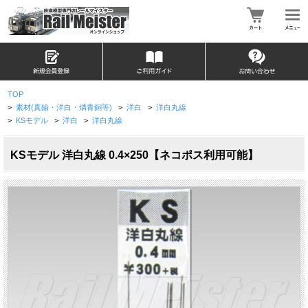
TOP
>
素材(真鍮・洋白・燐青銅等)
>
洋白
>
洋白丸線
>
KSモデル
>
洋白
>
洋白丸線
KSモデル 洋白丸線 0.4×250【ネコポス利用可能】