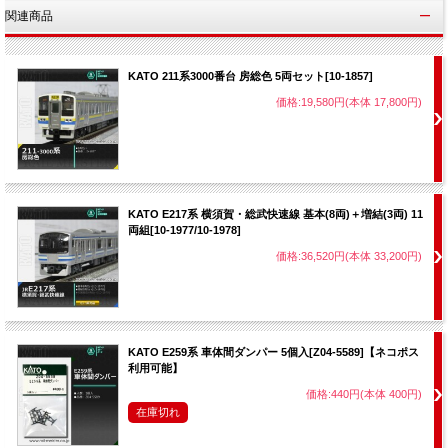
関連商品
KATO 211系3000番台 房総色 5両セット[10-1857]
価格:19,580円(本体 17,800円)
KATO E217系 横須賀・総武快速線 基本(8両)＋増結(3両) 11
両組[10-1977/10-1978]
価格:36,520円(本体 33,200円)
KATO E259系 車体間ダンパー 5個入[Z04-5589]【ネコポス
利用可能】
価格:440円(本体 400円)
在庫切れ