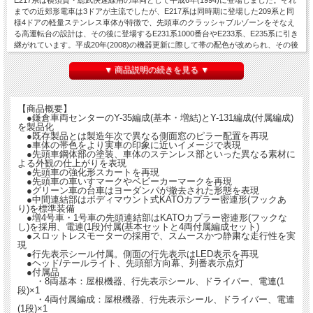
E217系は横須賀・総武快速線用の車両として平成6年(1994)に登場しました。それ
までの近郊形電車は3ドアが主流でしたが、E217系は同時期に登場した209系と同
様4ドアの軽量ステンレス車体が特徴で、先頭車のクラッシャブルゾーンをそなえ
る高運転台の設計は、その後に登場するE231系1000番台やE233系、E235系に引き
継がれています。平成20年(2008)の機器更新に際して帯の配色が改められ、その後
グリーン車の台車ヨーダンパを撤去、現在も後継のE235系1000番台とともに活躍
を続けています。
▼ 商品説明の続きを見る ▼
【商品概要】
●鎌倉車両センターのY-35編成(基本・増結)とY-131編成(付属編成)
を製品化
●既存製品とは製造年次で異なる側面窓のピラー配置を再現
●車体の帯色をより実車の印象に近いイメージで表現
●先頭車鋼体部の塗装、車体のステンレス部といった異なる素材に
よる外観の仕上がりを表現
●先頭車の強化形スカートを再現
●先頭車の車いすマークやベビーカーマークを再現
●グリーン車の台車はヨーダンパが撤去された形態を表現
●中間連結部はボディマウント式KATOカプラー密連形(フックあ
り)を標準装備
●増4号車・1号車の先頭連結部はKATOカプラー密連形(フックな
し)を採用、電連(1段)付属(基本セットと4両付属編成セット)
●スロットレスモーターの採用で、スムースかつ静粛な走行性を実
現
●行先表示シール付属。側面の行先表示はLED表示を再現
●ヘッド/テールライト、先頭部方向幕、列番表示点灯
●付属品
・8両基本：屋根機器、行先表示シール、ドライバー、電連(1
段)×1
・4両付属編成：屋根機器、行先表示シール、ドライバー、電連
(1段)×1