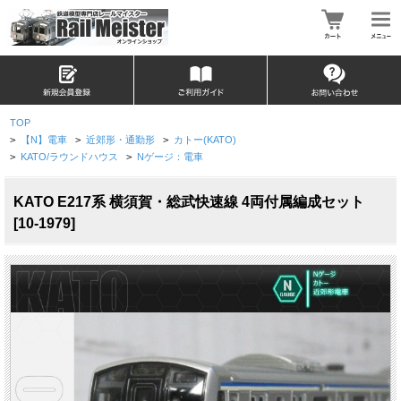
TOP
>
【N】電車
>
近郊形・通勤形
>
カトー(KATO)
>
KATO/ラウンドハウス
>
Nゲージ：電車
KATO E217系 横須賀・総武快速線 4両付属編成セット
[10-1979]