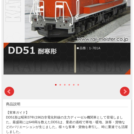
商品説明
【実車ガイド】
DD51形は昭和37年(1962)非電化幹線の主力ディーゼル機関車として登場しまし
た。最盛期には649両を数えたDD51は、量産の過程で寒地・暖地、旅客・貨物な
どのバリエーションが生じました。様々な客車・貨物を牽引し、時に重連でも活躍
しました。