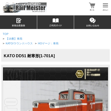
TOP
>
【16番】車両
>
KATO/ラウンドハウス
>
HOゲージ：車両
KATO DD51 耐寒形[1-701A]