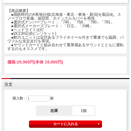
【商品概要】
●国鉄時代のA寒地仕様(北海道・東北・東海・新潟)を製品化。ス
ノープロウ装備、旋回窓、ホイッスルカバーを再現
●選択式ナンバープレート：「745」「758」「790」「791」
●選択式メーカーズプレート：「日立」「川崎」
●ヘッドライト点灯
●DCC対応(8ピンソケット)
●動力ユニットは定評あるフライホイール付きで重連でも協調、パ
ワフルな安定走行を実現。
●サウンドカードと組み合わせて重厚感あるサウンドとともに運転
するのもオススメです。
価格:
20,900円
(本体 19,000円)
注文
購入数：
個
在庫
1個