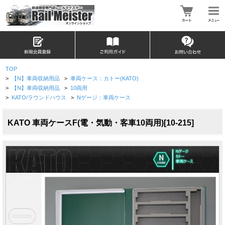
TOP
>
【N】車両収納用品
>
車両ケース：カトー(KATO)
>
【N】車両収納用品
>
10両用
>
KATO/ラウンドハウス
>
Nゲージ：車両ケース
KATO 車両ケースF(電・気動・客車10両用)[10-215]