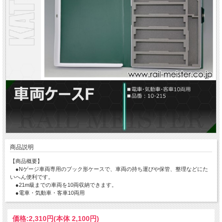
商品説明
【商品概要】
●Nゲージ車両専用のブック形ケースで、車両の持ち運びや保管、整理などにた
いへん便利です。
●21m級までの車両を10両収納できます。
●電車・気動車・客車10両用
価格:
2,310円
(本体 2,100円)