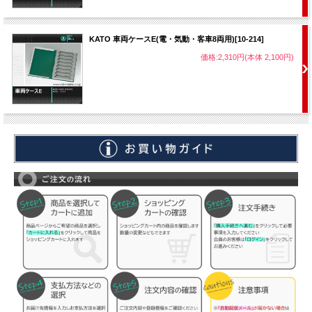
KATO 車両ケースE(電・気動・客車8両用)[10-214]
価格:2,310円(本体 2,100円)