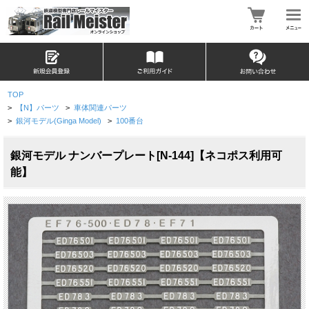
TOP
>
【N】パーツ
>
車体関連パーツ
>
銀河モデル(Ginga Model)
>
100番台
銀河モデル ナンバープレート[N-144]【ネコポス利用可
能】