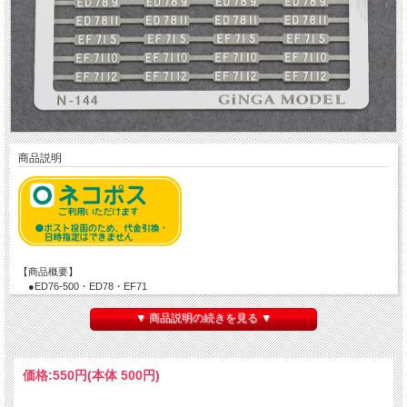
商品説明
【商品概要】
●ED76-500・ED78・EF71
●10種類
▼ 商品説明の続きを見る ▼
☆商品画像銀河モデル承認済み☆
価格:
550円
(本体 500円)