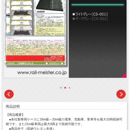
商品説明
【商品概要】
●各社製車両ケースに18m級～20m級の電車、気動車、客車等を最大10両収納可
能です。また21m級車両は最大9両まで収納可能です。
●商品外寸（収納ウレタン本体）