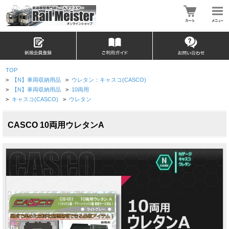
TOP
>
【N】車両収納用品
>
ウレタン：キャスコ(CASCO)
>
【N】車両収納用品
>
10両用
>
キャスコ(CASCO)
>
ウレタン
CASCO 10両用ウレタンA