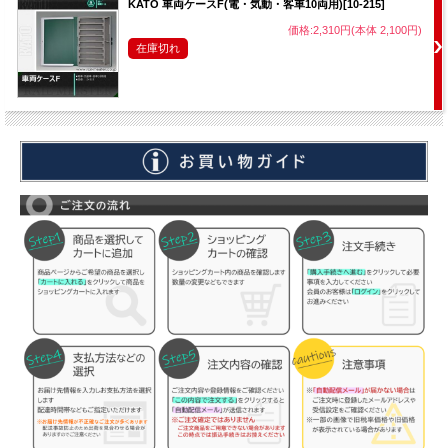
KATO 車両ケースF(電・気動・客車10両用)[10-215]
価格:2,310円(本体 2,100円)
在庫切れ