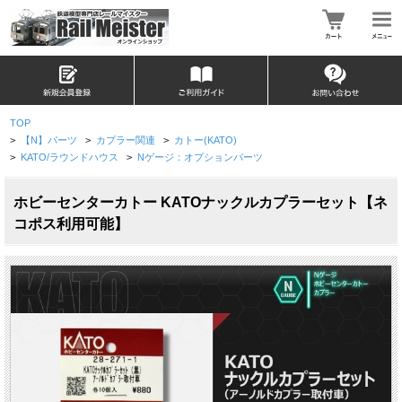
TOP
>
【N】パーツ
>
カプラー関連
>
カトー(KATO)
>
KATO/ラウンドハウス
>
Nゲージ：オプションパーツ
ホビーセンターカトー KATOナックルカプラーセット【ネ
コポス利用可能】